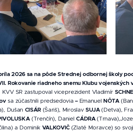
príla 2026 sa na pôde Strednej odbornej školy podn
II. Rokovanie riadneho snemu Klubu vojenských v
SCHNEI
 KVV SR zastupoval viceprezident Vladimír
ov
–
NÔTA
sa zúčastnili predsedovia
Emanuel
(Bans
CISÁR
SUJA
va), Dušan
(Šariš), Miroslav
(Detva), Fr
PIVOLUSKA
CÁDRA
(Trenčín), Daniel
(Trnava),Joz
VALKOVIČ
Žilina) a Dominik
(Zlaté Moravce)
so svo