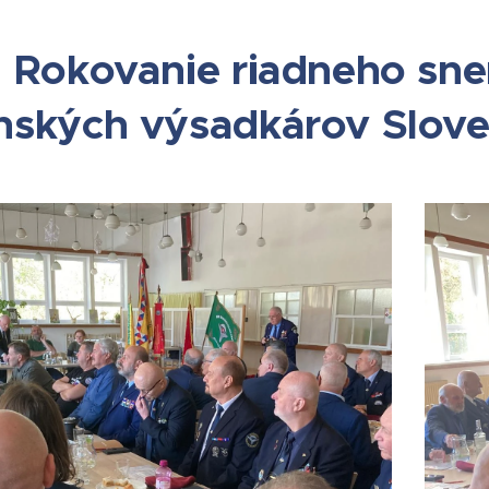
. Rokovanie riadneho sn
nských výsadkárov Slove