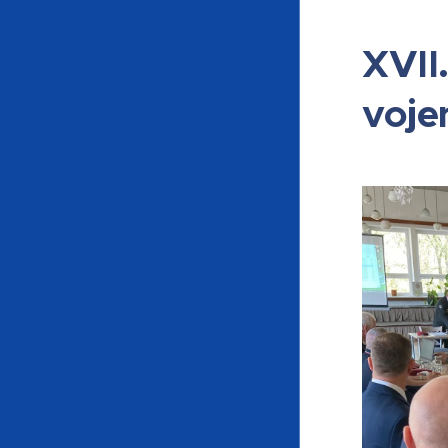
XVII
voje