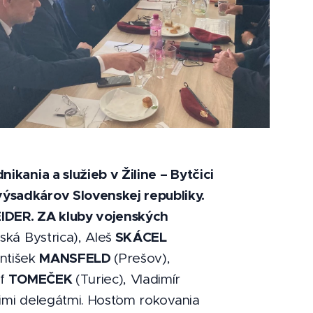
ikania a služieb v Žiline – Bytčici
ýsadkárov Slovenskej republiky.
DER. ZA kluby vojenských
SKÁCEL
ká Bystrica), Aleš
MANSFELD
antišek
(Prešov),
TOMEČEK
ef
(Turiec), Vladimír
jimi delegátmi. Hosťom rokovania