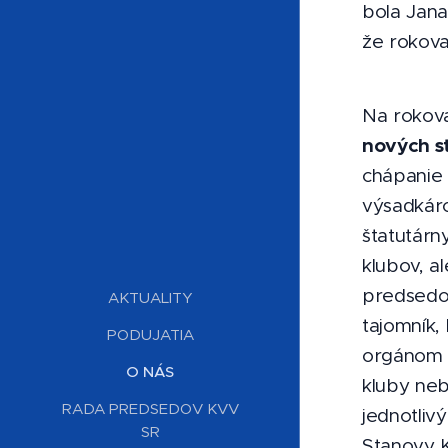
bola Jan
že rokova
Na rokov
nových s
chápanie
výsadkáro
štatutárn
klubov, a
predsedov
AKTUALITY
tajomník,
PODUJATIA
orgánom 
O NÁS
kluby ne
RADA PREDSEDOV KVV
jednotliv
SR
Stanovy K