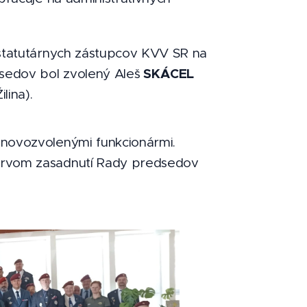
štatutárnych zástupcov KVV SR na
SKÁCEL
sedov bol zvolený Aleš
lina).
novozvolenými funkcionármi.
rvom zasadnutí Rady predsedov