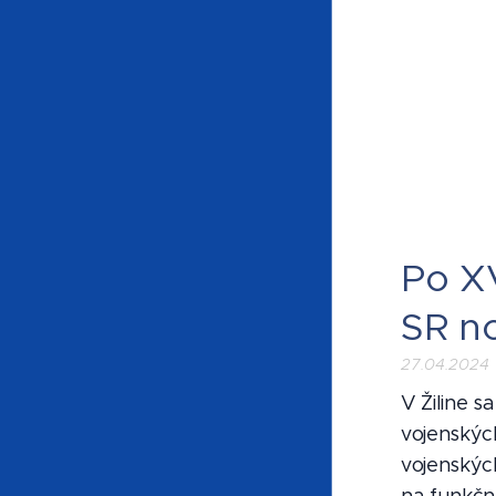
Po X
SR n
27.04.2024
V Žiline s
vojenskýc
vojenskýc