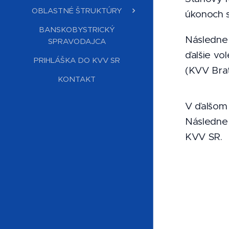
OBLASTNÉ ŠTRUKTÚRY
úkonoch s
BANSKOBYSTRICKÝ
Následne
SPRAVODAJCA
ďalšie v
PRIHLÁŠKA DO KVV SR
(KVV Brat
KONTAKT
V ďalšom
Následne
KVV SR.