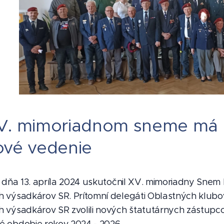
V. mimoriadnom sneme má
ové vedenie
a dňa 13. apríla 2024 uskutočnil XV. mimoriadny Snem
h výsadkárov SR. Prítomní delegáti Oblastných klubo
h výsadkárov SR zvolili nových štatutárnych zástupc