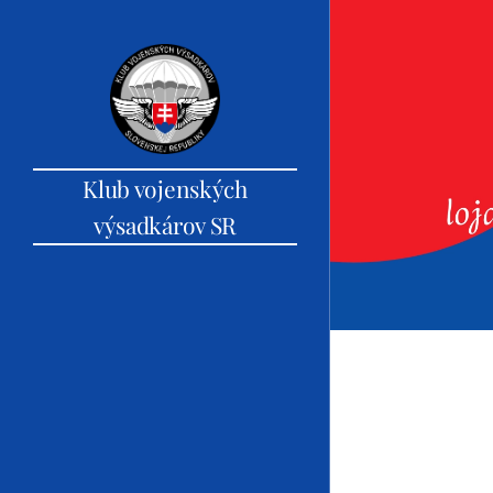
Klub vojenských
výsadkárov SR