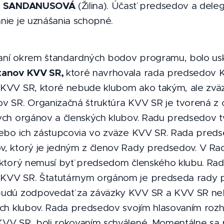
SANDANUSOVÁ
a
(Žilina). Účasť predsedov a dele
nie je uznášania schopné.
aní okrem štandardných bodov programu, bolo u
tanov KVV SR,
ktoré navrhovala rada predsedov K
 KVV SR, ktoré nebude klubom ako takým, ale zvä
v SR. Organizačná štruktúra KVV SR je tvorená z 
ych orgánov a členských klubov. Radu predsedov t
lebo ich zástupcovia vo zväze KVV SR. Rada preds
, ktorý je jedným z členov Rady predsedov. V Ra
 ktorý nemusí byť predsedom členského klubu. Ra
KVV SR. Štatutárnym orgánom je predseda rady pr
budú zodpovedať za záväzky KVV SR a KVV SR ne
ých klubov. Rada predsedov svojím hlasovaním roz
VV SR, boli rokovaním schválené. Momentálne sa p