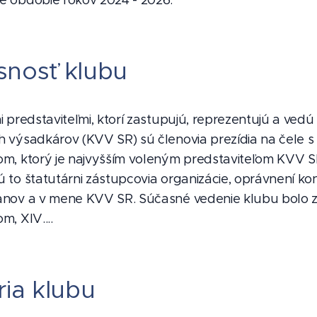
é obdobie rokov 2024 - 2026.
snosť klubu
i predstaviteľmi, ktorí zastupujú, reprezentujú a vedú
h výsadkárov (KVV SR) sú členovia prezídia na čele s
om, ktorý je najvyšším voleným predstaviteľom KVV S
 to štatutárni zástupcovia organizácie, oprávnení ko
anov a v mene KVV SR. Súčasné vedenie klubu bolo 
m, XIV....
ria klubu