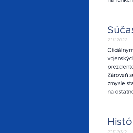
na funkčn
Súča
21.11.2022
Oficiálnym
vojenskýc
prezident
Zároveň sú
zmysle st
na ostatno
Histó
21.11.2022