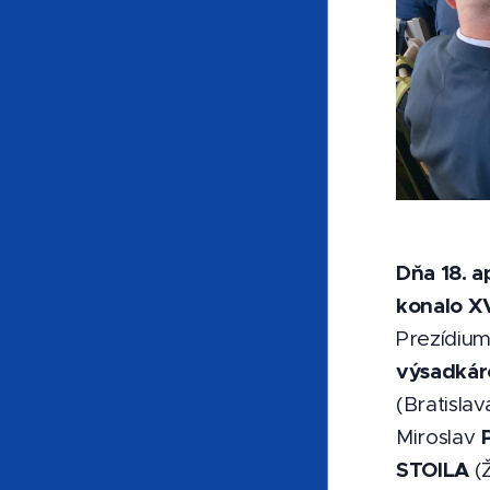
Dňa 18. a
konalo XV
Prezídium
výsadkár
(Bratisla
Miroslav
STOILA
(