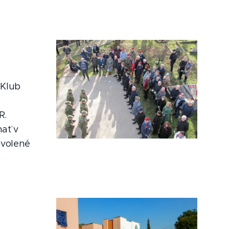
 Klub
R.
nať v
zvolené