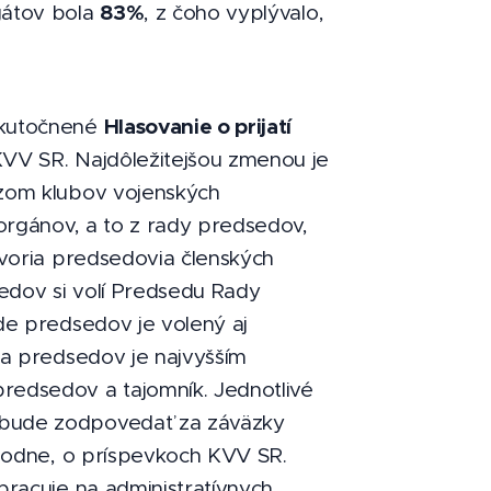
83%
gátov bola
, z čoho vyplývalo,
Hlasovanie o prijatí
skutočnené
VV SR. Najdôležitejšou zmenou je
zom klubov vojenských
orgánov, a to z rady predsedov,
voria predsedovia členských
edov si volí Predsedu Rady
de predsedov je volený aj
da predsedov je najvyšším
edsedov a tajomník. Jednotlivé
bude zodpovedať za záväzky
hodne, o príspevkoch KVV SR.
racuje na administratívnych