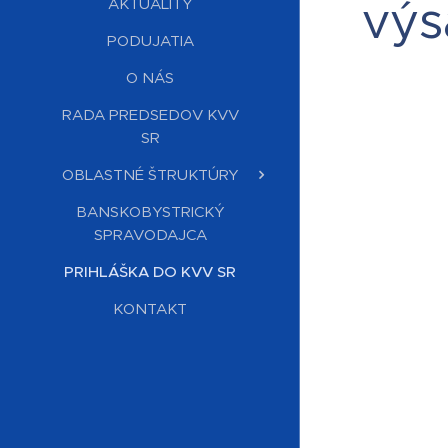
výs
AKTUALITY
PODUJATIA
O NÁS
RADA PREDSEDOV KVV
SR
OBLASTNÉ ŠTRUKTÚRY
BANSKOBYSTRICKÝ
SPRAVODAJCA
PRIHLÁŠKA DO KVV SR
KONTAKT