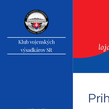
Klub vojenských
výsadkárov SR
Pri