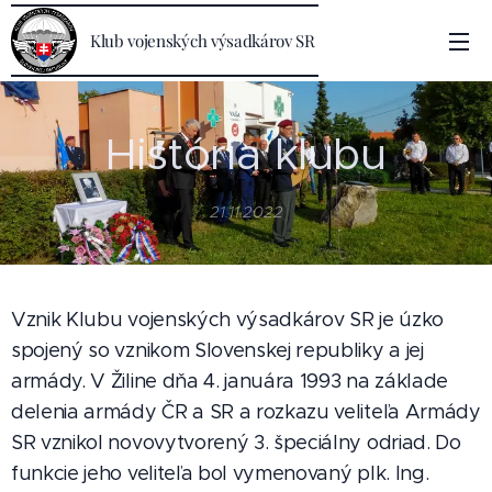
Klub vojenských výsadkárov SR
História klubu
21.11.2022
Vznik Klubu vojenských výsadkárov SR je úzko
spojený so vznikom Slovenskej republiky a jej
armády. V Žiline dňa 4. januára 1993 na základe
delenia armády ČR a SR a rozkazu veliteľa Armády
SR vznikol novovytvorený 3. špeciálny odriad. Do
funkcie jeho veliteľa bol vymenovaný plk. Ing.