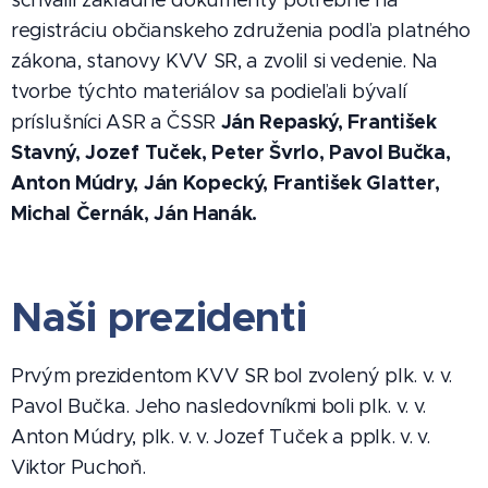
schválil základné dokumenty potrebné na
registráciu občianskeho združenia podľa platného
zákona, stanovy KVV SR, a zvolil si vedenie. Na
tvorbe týchto materiálov sa podieľali bývalí
Ján Repaský, František
príslušníci ASR a ČSSR
Stavný, Jozef Tuček, Peter Švrlo, Pavol Bučka,
Anton Múdry, Ján Kopecký, František Glatter,
Michal Černák, Ján Hanák.
Naši prezidenti
Prvým prezidentom KVV SR bol zvolený plk. v. v.
Pavol Bučka. Jeho nasledovníkmi boli plk. v. v.
Anton Múdry, plk. v. v. Jozef Tuček a pplk. v. v.
Viktor Puchoň.