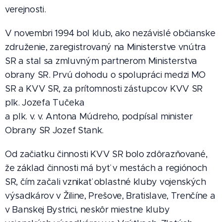
verejnosti.
V novembri 1994 bol klub, ako nezávislé občianske
združenie, zaregistrovaný na Ministerstve vnútra
SR a stal sa zmluvným partnerom Ministerstva
obrany SR. Prvú dohodu o spolupráci medzi MO
SR a KVV SR, za prítomnosti zástupcov KVV SR
plk. Jozefa Tučeka
a plk. v. v. Antona Múdreho, podpísal minister
Obrany SR Jozef Stank.
Od začiatku činnosti KVV SR bolo zdôrazňované,
že základ činnosti má byť v mestách a regiónoch
SR, čím začali vznikať oblastné kluby vojenských
výsadkárov v Žiline, Prešove, Bratislave, Trenčíne a
v Banskej Bystrici, neskôr miestne kluby