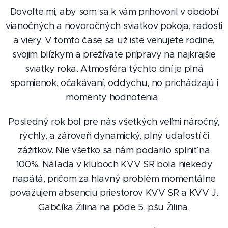
Dovoľte mi, aby som sa k vám prihovoril v období
vianočných a novoročných sviatkov pokoja, radosti
a viery. V tomto čase sa už iste venujete rodine,
svojim blízkym a prežívate prípravy na najkrajšie
sviatky roka. Atmosféra týchto dní je plná
spomienok, očakávaní, oddychu, no prichádzajú i
momenty hodnotenia.
Posledný rok bol pre nás všetkých veľmi náročný,
rýchly, a zároveň dynamický, plný udalostí či
zážitkov. Nie všetko sa nám podarilo splniť na
100%. Nálada v kluboch KVV SR bola niekedy
napätá, pričom za hlavný problém momentálne
považujem absenciu priestorov KVV SR a KVV J.
Gabčíka Žilina na pôde 5. pšu Žilina.