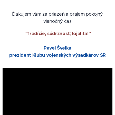
Ďakujem vám za priazeň a prajem pokojný
vianočný čas
"Tradície, súdržnosť, lojalita!"
Pavel Švelka
prezident Klubu vojenských výsadkárov SR