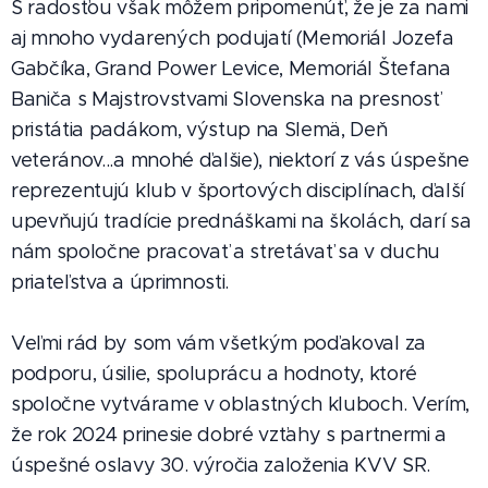
S radosťou však môžem pripomenúť, že je za nami
aj mnoho vydarených podujatí (Memoriál Jozefa
Gabčíka, Grand Power Levice, Memoriál Štefana
Baniča s Majstrovstvami Slovenska na presnosť
pristátia padákom, výstup na Slemä, Deň
veteránov...a mnohé ďalšie), niektorí z vás úspešne
reprezentujú klub v športových disciplínach, ďalší
upevňujú tradície prednáškami na školách, darí sa
nám spoločne pracovať a stretávať sa v duchu
priateľstva a úprimnosti.
Veľmi rád by som vám všetkým poďakoval za
podporu, úsilie, spoluprácu a hodnoty, ktoré
spoločne vytvárame v oblastných kluboch. Verím,
že rok 2024 prinesie dobré vzťahy s partnermi a
úspešné oslavy 30. výročia založenia KVV SR.