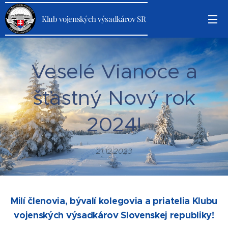
Klub vojenských výsadkárov SR
Veselé Vianoce a
šťastný Nový rok
2024!
21.12.2023
Milí členovia, bývalí kolegovia a priatelia Klubu
vojenských výsadkárov Slovenskej republiky!