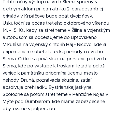
Tohtoročný výstup na vrch Slemä spojený s
pietnym aktom pri pamätníku 2. paradesantnej
brigády v Krpáčove bude opäť dvojdňový.
Uskutoční sa počas tretieho októbrového víkendu
14. - 15. 10., kedy sa stretneme v Žiline a vojenským
autobusom sa odcestujeme do Liptovského
Mikuláša na vojenský cintorín Háj - Nicovô, kde si
pripomenieme obete leteckej nehody na vrchu
Slemä. Odtiaľ sa prvá skupina presunie pod vrch
Slemä, kde po výstupe k troskám lietadla položí
veniec k pamätníku pripomínajúcemu miesto
nehody. Druhá, poznávacia skupina, zatiaľ
absolvuje prehliadku Bystrianskej jaskyne.
Spoločne sa potom stretneme v Penzióne Rojas v
Mýte pod Ďumbierom, kde máme zabezpečené
ubytovanie s polpenziou.