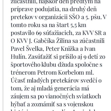
zúčastnili, najskôr deň predtým na
príprave podujatia, na druhý deň
pretekov v organizácii SŠO a 5. pšu. V
tomto roku sa na štart 5,5 km
postavilo 69 súťažiacich, za KVV SR a
O KVV J. Gabčíka Žilina sa zúčastnili
Pavel Švelka, Peter Knižka a Ivan
Hulín. Zasúťažiť si prišilo aj 9 detí zo
športového klubu džuda spoločne s
trénerom Petrom Korbelom ml.
Účasť mladých pretekárov svedčí o
tom, že aj mladá generácia má
záujem sa po vianočných sviatkoch
hýbať a zoznámiť sa s vojenskou