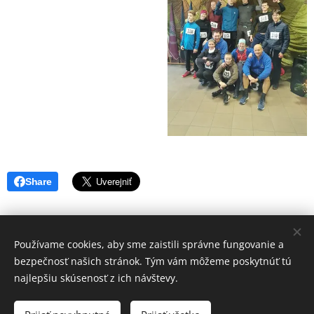
Share
Používame cookies, aby sme zaistili správne fungovanie a
bezpečnosť našich stránok. Tým vám môžeme poskytnúť tú
najlepšiu skúsenosť z ich návštevy.
© Klub vojenských výsadkárov SR 2024