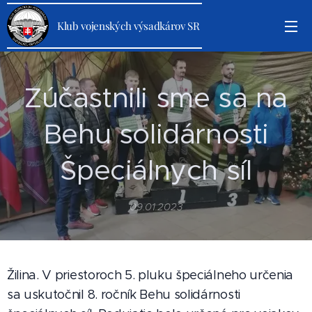
Klub vojenských výsadkárov SR
Zúčastnili sme sa na
Behu solidárnosti
Špeciálnych síl
09.01.2023
Žilina. V priestoroch 5. pluku špeciálneho určenia
sa uskutočnil 8. ročník Behu solidárnosti