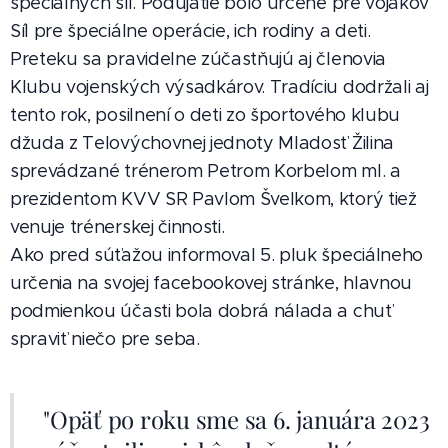
špeciálnych síl. Podujatie bolo určené pre vojakov
Síl pre špeciálne operácie, ich rodiny a deti.
Preteku sa pravidelne zúčastňujú aj členovia
Klubu vojenských výsadkárov. Tradíciu dodržali aj
tento rok, posilnení o deti zo športového klubu
džuda z Telovýchovnej jednoty Mladosť Žilina
sprevádzané trénerom Petrom Korbelom ml. a
prezidentom KVV SR Pavlom Švelkom, ktorý tiež
venuje trénerskej činnosti.
Ako pred súťažou informoval 5. pluk špeciálneho
určenia na svojej facebookovej stránke, hlavnou
podmienkou účasti bola dobrá nálada a chuť
spraviť niečo pre seba.
"Opäť po roku sme sa 6. januára 2023