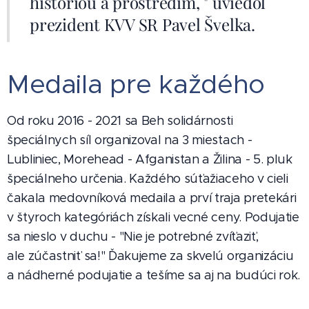
históriou a prostredím, " uviedol
prezident KVV SR Pavel Švelka.
Medaila pre každého
Od roku 2016 - 2021 sa Beh solidárnosti
špeciálnych síl organizoval na 3 miestach -
Lubliniec, Morehead - Afganistan a Žilina - 5. pluk
špeciálneho určenia. Každého súťažiaceho v cieli
čakala medovníková medaila a prví traja pretekári
v štyroch kategóriách získali vecné ceny. Podujatie
sa nieslo v duchu - "Nie je potrebné zvíťaziť,
ale zúčastniť sa!" Ďakujeme za skvelú organizáciu
a nádherné podujatie a tešíme sa aj na budúci rok.