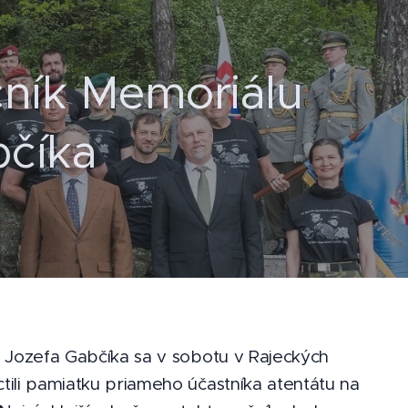
čník Memoriálu
bčíka
lu Jozefa Gabčíka sa v sobotu v Rajeckých
ctili pamiatku priameho účastníka atentátu na