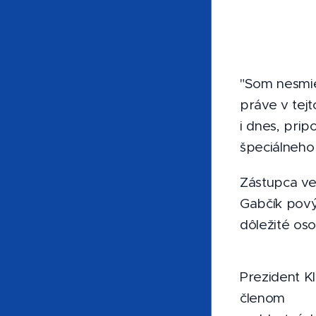
"Som nesmie
práve v tej
i dnes, prip
špeciálneho
Zástupca vel
Gabčík pový
dôležité oso
Prezident K
členom