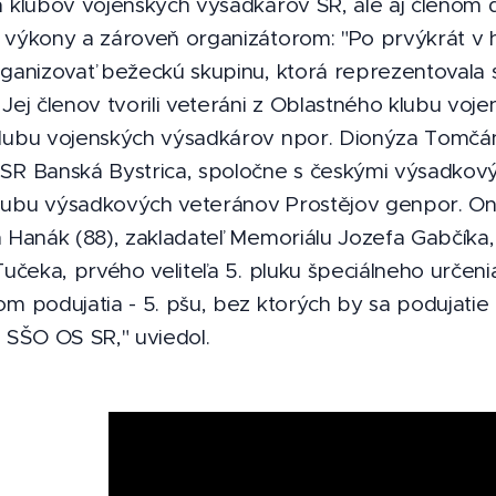
h klubov vojenských výsadkárov SR, ale aj členom
 výkony a zároveň organizátorom: "Po prvýkrát v h
rganizovať bežeckú skupinu, ktorá reprezentovala 
Jej členov tvorili veteráni z Oblastného klubu voj
lubu vojenských výsadkárov npor. Dionýza Tomčán
SR Banská Bystrica, spoločne s českými výsadkový
ubu výsadkových veteránov Prostějov genpor. Ondre
n Hanák (88), zakladateľ Memoriálu Jozefa Gabčíka,
Tučeka, prvého veliteľa 5. pluku špeciálneho určen
om podujatia - 5. pšu, bez ktorých by sa podujati
m SŠO OS SR," uviedol.