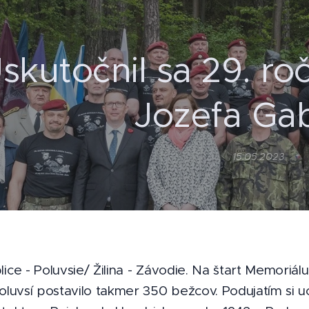
skutočnil sa 29. ro
Jozefa Ga
15.05.2023
ice - Poluvsie/ Žilina - Závodie. Na štart Memoriá
oluvsí postavilo takmer 350 bežcov. Podujatím si u