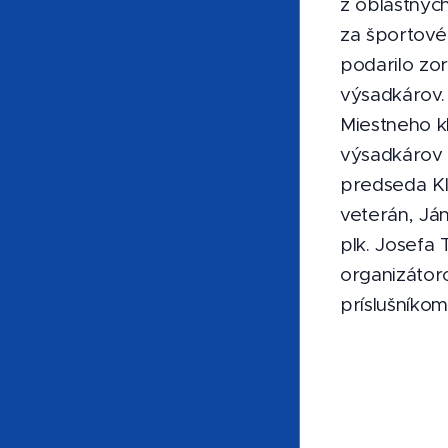
z oblastnýc
za športové
podarilo zo
výsadkárov. 
Miestneho k
výsadkárov 
predseda Kl
veterán, Já
plk. Josefa 
organizátor
príslušníko