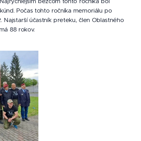
 Najrýchlejším bežcom tohto ročníka bol
sekúnd. Počas tohto ročníka memoriálu po
 Najstarší účastník preteku, člen Oblastného
má 88 rokov.