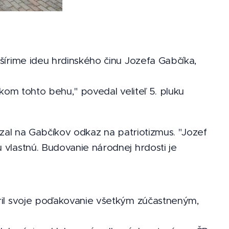
šírime ideu hrdinského činu Jozefa Gabčíka,
kom tohto behu," povedal veliteľ 5. pluku
ázal na Gabčíkov odkaz na patriotizmus. "Jozef
vlastnú. Budovanie národnej hrdosti je
ril svoje poďakovanie všetkým zúčastneným,