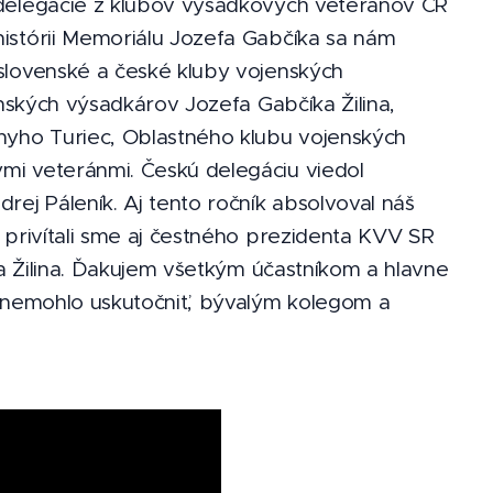
 delegácie z klubov výsadkových veteránov ČR
istórii Memoriálu Jozefa Gabčíka sa nám
slovenské a české kluby vojenských
enských výsadkárov Jozefa Gabčíka Žilina,
yho Turiec, Oblastného klubu vojenských
mi veteránmi. Českú delegáciu viedol
j Páleník. Aj tento ročník absolvoval náš
 privítali sme aj čestného prezidenta KVV SR
ia Žilina. Ďakujem všetkým účastníkom a hlavne
e nemohlo uskutočniť, bývalým kolegom a