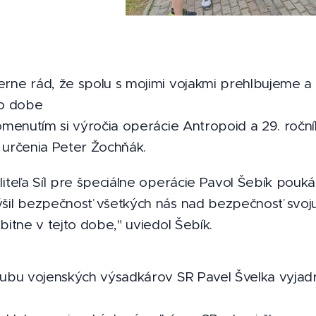
rne rád, že spolu s mojimi vojakmi prehlbujeme a 
to dobe
omenutím si výročia operácie Antropoid a 29. roční
 určenia Peter Žochňák.
iteľa Síl pre špeciálne operácie Pavol Šebík pouk
šil bezpečnosť všetkých nás nad bezpečnosť svoju 
bitne v tejto dobe," uviedol Šebík.
lubu vojenských výsadkárov SR Pavel Švelka vyjad