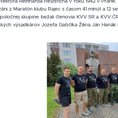
otektora Reinharda Heydricha v roku 1942 v Prahe.
ezáni z Maratón klubu Rajec s časom 41 minút a 12 
spoločnej skupine bežali členovia KVV SR a KVV ČR.
ských výsadkárov Jozefa Gabčíka Žilina Ján Hanák 