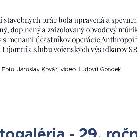
i stavebných prác bola upravená a spevne
ený, doplnený a zaizolovaný obvodový múrik
y s menami účastníkov operácie Anthropoid
l tajomník Klubu vojenských výsadkárov SR
, Foto: Jaroslav Kovář, video: Ľudovít Gondek
togaléria - 29. roč