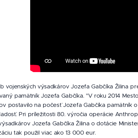
ub vojenských výsadkárov Jozefa Gabčíka Žilina pre
vaný pamätník Jozefa Gabčíka. "V roku 2014 Mesto
ov postavilo na počesť Jozefa Gabčíka pamätník op
adosť. Pri príležitosti 80. výročia operácie Anthr
výsadkárov Jozefa Gabčíka Žilina o dotácie Minist
izáciu tak použil viac ako 13 000 eur.