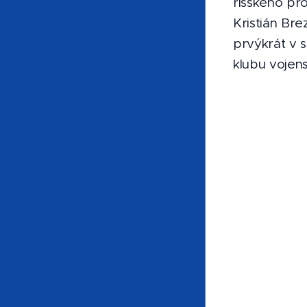
ríšskeho pr
Kristián Br
prvýkrát v 
klubu vojen