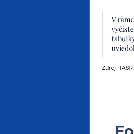
V rámc
vyčist
tabuľk
uviedo
Zdroj: TASR
Fo