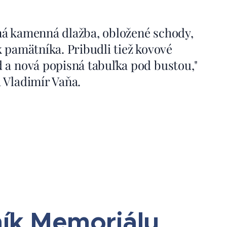
ná kamenná dlažba, obložené schody,
 pamätníka. Pribudli tiež kovové
 a nová popisná tabuľka pod bustou,"
 Vladimír Vaňa.
ník Memoriálu