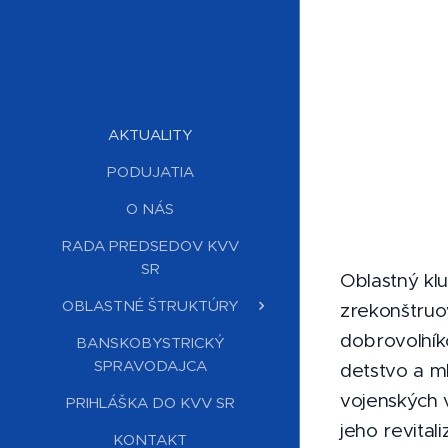
AKTUALITY
PODUJATIA
O NÁS
RADA PREDSEDOV KVV
SR
Oblastný kl
OBLASTNÉ ŠTRUKTÚRY
zrekonštruo
dobrovoľník
BANSKOBYSTRICKÝ
SPRAVODAJCA
detstvo a ml
vojenských 
PRIHLÁŠKA DO KVV SR
jeho revital
KONTAKT