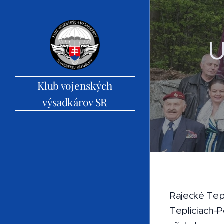
U
Klub vojenských
výsadkárov SR
Rajecké Tepl
Tepliciach-P