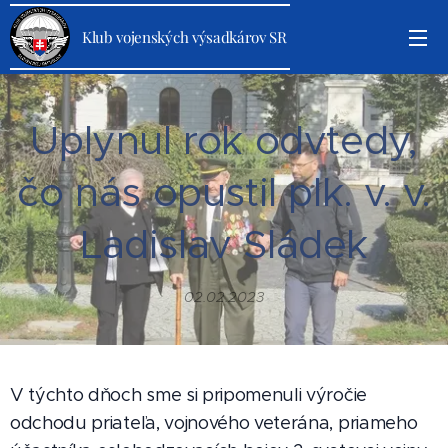
Klub vojenských výsadkárov SR
Uplynul rok odvtedy,
čo nás opustil plk. v. v.
Ladislav Sládek
02.02.2023
V týchto dňoch sme si pripomenuli výročie
odchodu priateľa, vojnového veterána, priameho