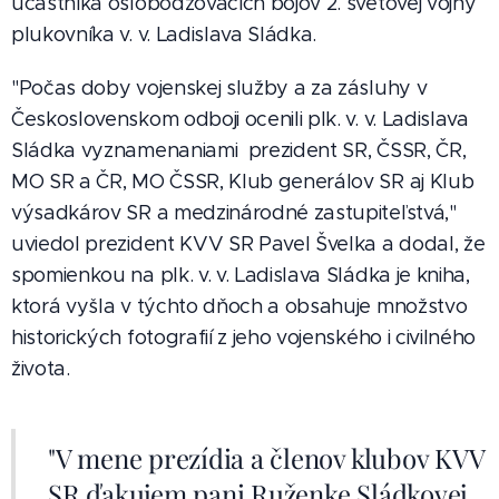
účastníka oslobodzovacích bojov 2. svetovej vojny
plukovníka v. v. Ladislava Sládka.
"Počas doby vojenskej služby a za zásluhy v
Československom odboji ocenili plk. v. v. Ladislava
Sládka vyznamenaniami prezident SR, ČSSR, ČR,
MO SR a ČR, MO ČSSR, Klub generálov SR aj Klub
výsadkárov SR a medzinárodné zastupiteľstvá,"
uviedol prezident KVV SR Pavel Švelka a dodal, že
spomienkou na plk. v. v. Ladislava Sládka je kniha,
ktorá vyšla v týchto dňoch a obsahuje množstvo
historických fotografií z jeho vojenského i civilného
života.
"V mene prezídia a členov klubov KVV
SR ďakujem pani Ruženke Sládkovej