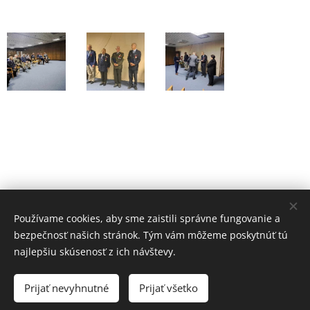
Share
Používame cookies, aby sme zaistili správne fungovanie a
bezpečnosť našich stránok. Tým vám môžeme poskytnúť tú
najlepšiu skúsenosť z ich návštevy.
© Klub vojenských výsadkárov SR 2024
Prijať nevyhnutné
Prijať všetko
Vytvorené službou
Webnode
Cookies